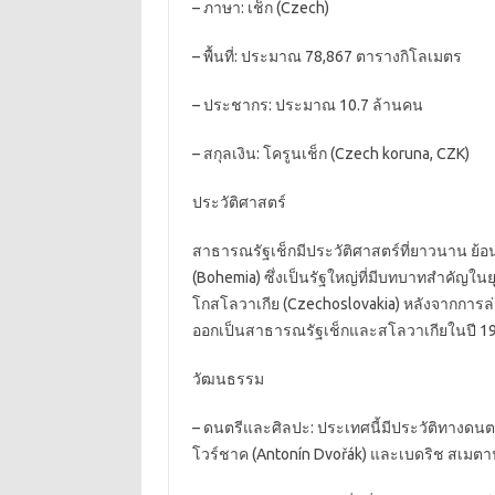
– ภาษา: เช็ก (
Czech)
– พื้นที่: ประมาณ 78,867 ตารางกิโลเมตร
– ประชากร: ประมาณ 10.7 ล้านคน
– สกุลเงิน: โครูนเช็ก (
Czech koruna, CZK)
ประวัติศาสตร์
สาธารณรัฐเช็กมีประวัติศาสตร์ที่ยาวนาน ย้อน
(
Bohemia)
ซึ่งเป็นรัฐใหญ่ที่มีบทบาทสำคัญใ
โกสโลวาเกีย (
Czechoslovakia)
หลังจากการล่
ออกเป็นสาธารณรัฐเช็กและสโลวาเกียในปี 1
วัฒนธรรม
– ดนตรีและศิลปะ: ประเทศนี้มีประวัติทางดนตร
โวร์ชาค (
Antonín Dvořák)
และเบดริช สเมตา