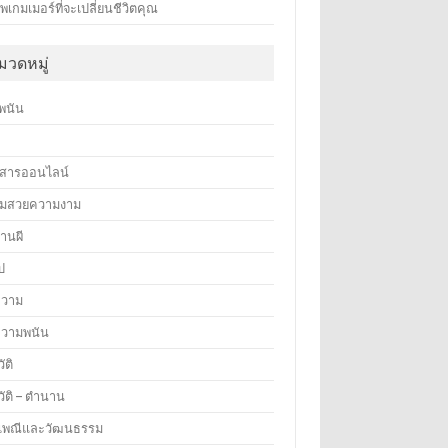
พเกมเมอร์ที่จะเปลี่ยนชีวิตคุณ
มวดหมู่
พนัน
า
วสารออนไลน์
มสวยความงาม
านผี
ไป
วาม
วามพนัน
ัติ
วัติ – ตำนาน
เพณีและวัฒนธรรม