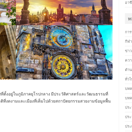
อาชี
ห
การ
กีฬ
ข่า
ควา
ตำน
ทั่ว
บทค
ที่ตั้งอยู่ในภูมิภาคยุโรปกลาง มีประวัติศาสตร์และวัฒนธรรมที่
บทค
มชาติที่งดงามและเมืองที่เต็มไปด้วยสถาปัตยกรรมสวยงาม
ข้อมูลพื้น
ประว
ประ
ประ