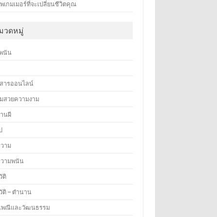
พเกมเมอร์ที่จะเปลี่ยนชีวิตคุณ
มวดหมู่
พนัน
า
วสารออนไลน์
มสวยความงาม
านผี
ไป
วาม
วามพนัน
ัติ
วัติ – ตำนาน
เพณีและวัฒนธรรม