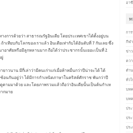
อาชี
ห
การ
็นทางการด้วยว่า สาธารณรัฐอินเดีย โดยประเทศเขาได้ตั้งอยู่บน
กีฬ
ถ้าเทียบกับโลกของเราแล้ว อินเดียเท่ากับได้อันดับที่ 7 กันเลย ซึ่ง
มาอาศัยหรือมีลูกหลานมาก ถือได้ว่าประชากรนั้นเยอะเป็นที่ 2
ข่า
ู่
ควา
าวนาน มีกี่เล่าว่ามีคนเก่าแก่เมื่อห้าหมื่นกว่าปีน่าจะได้ ได้
ตำน
นซ้อนกันอยู่ว่า ได้มีการกำเหนิดภาษาในคริสต์ศักราช พันกว่าปี
ทั่ว
ดูตามมาด้วย และโดยภาพรวมแล้วถือว่าอินเดียนั้นเป็นต้นกำเห
บทค
กมากมาย
บทค
ประว
ประ
ประ