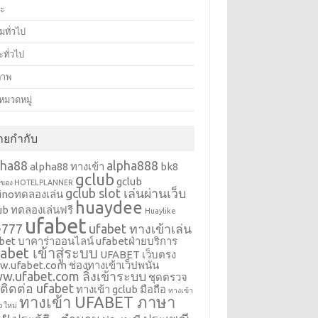
ปะ
มทั่วไป
ทั่วไป
ภาพ
ีหมวดหมู่
้ายกำกับ
pha88
alpha888
alpha88 ทางเข้า
bk8
gclub
gclub
 ของ HOTELPLANNER
gclub slot เล่นผ่านเว็บ
inoทดลองเล่น
huaydee
ub ทดลองเล่นฟรี
Huaylike
ufabet
e777
ufabet ทางเข้าเล่น
bet บาคาร่าออนไลน์
ufabetฝ่ายบริการ
abet เข้าสู่ระบบ
UFABET เว็บตรง
.ufabet.com ช่องทางเข้าเว็ปพนัน
w.ufabet.com ลิ้งเข้าระบบ
ชุดตรวจ
ติดต่อ ufabet
ทางเข้า gclub มือถือ
ทางเข้า
ทางเข้า UFABET ภาษา
b ใหม่
ทย