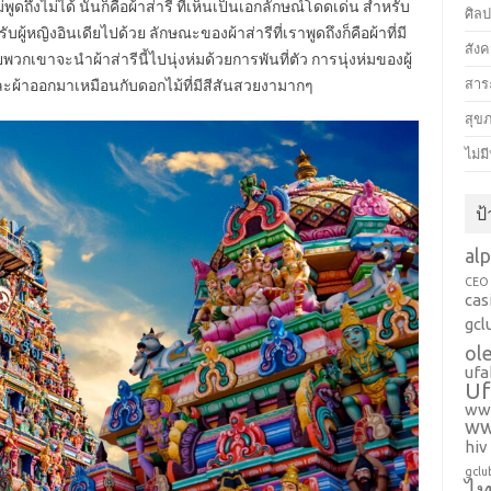
ม่พูดถึงไม่ได้ นั่นก็คือผ้าส่ารี ที่เห็นเป็นเอกลักษณ์โดดเด่น สำหรับ
ศิล
บผู้หญิงอินเดียไปด้วย ลักษณะของผ้าส่ารีที่เราพูดถึงก็คือผ้าที่มี
สังค
าจะนำผ้าส่ารีนี้ไปนุ่งห่มด้วยการพันที่ตัว การนุ่งห่มของผู้
สาระ
มและผ้าออกมาเหมือนกับดอกไม้ที่มีสีสันสวยงามากๆ
สุข
ไม่ม
ป
al
CEO
cas
gcl
ol
ufa
Uf
www
ww
hiv
gclu
ไ