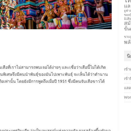
แล
ยูฟ่
ของญี
และ
สมั
ขั้น
ขวบถ
พล
น
็นเสือที่เราไม่สามารถพบเจอได้ง่ายๆ และเชื่อว่าเสือนี้ไม่ได้เกิด
เข้า
ันพิเศษจึงมีคนนำพันธุ์ของมันไปเพาะพันธุ์ จะเห็นได้ว่าตำนาน
เข้า
ท่านั้น โดยยังมีการพูดถึงเมื่อปี 1951 ซึ่งมีคนจับเสือขาวได้
แสด
Wor
องประเทศอินเดีย ว่าเป็นอนุสรณ์แห่งความรัก การสร้างขึ้นทำมา