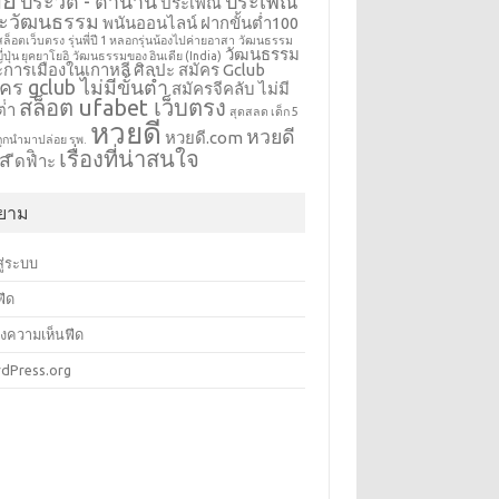
ประวัติ - ตำนาน
ประเพณี
ประเพณี
ะวัฒนธรรม
พนันออนไลน์ ฝากขั้นต่ำ100
าสล็อตเว็บตรง
รุ่นพี่ปี 1 หลอกรุ่นน้องไปค่ายอาสา
วัฒนธรรม
วัฒนธรรม
่ปุ่น ยุคยาโยอิ
วัฒนธรรมของ อินเดีย (India)
การเมืองในเกาหลี
ศิลปะ
สมัคร Gclub
คร gclub ไม่มีขั้นต่ำ
สมัครจีคลับ ไม่มี
สล็อต ufabet เว็บตรง
ต่ํา
สุดสลด เด็ก 5
หวยดี
หวยดี
หวยดี.com
ูกนำมาปล่อย รพ.
เรื่องที่น่าสนใจ
ัส
ีดฟิำะ
ิยาม
สู่ระบบ
ฟีด
งความเห็นฟีด
dPress.org