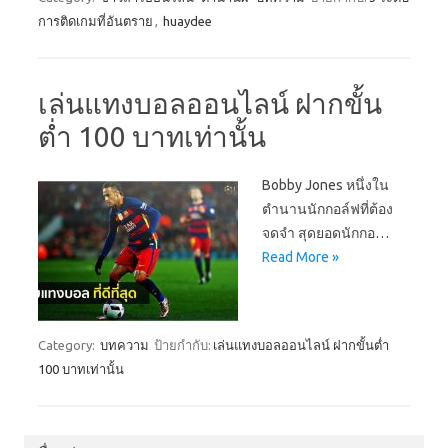
การติดเกมที่อันตราย
,
huaydee
เล่นแทงบอลออนไลน์ ฝากขั้น
ต่ำ 100 บาทเท่านั้น
Bobby Jones หนึ่งใน
ตำนานนักกอล์ฟที่ต้อง
จดจำ สุดยอดนักกอ…
Read More »
Category:
บทความ
ป้ายกำกับ:
เล่นแทงบอลออนไลน์ ฝากขั้นต่ำ
100 บาทเท่านั้น