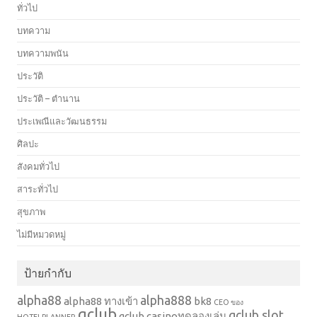
ทั่วไป
บทความ
บทความพนัน
ประวัติ
ประวัติ – ตำนาน
ประเพณีและวัฒนธรรม
ศิลปะ
สังคมทั่วไป
สาระทั่วไป
สุขภาพ
ไม่มีหมวดหมู่
ป้ายกำกับ
alpha88
alpha888
alpha88 ทางเข้า
bk8
CEO ของ
gclub
gclub slot
gclub casinoทดลองเล่น