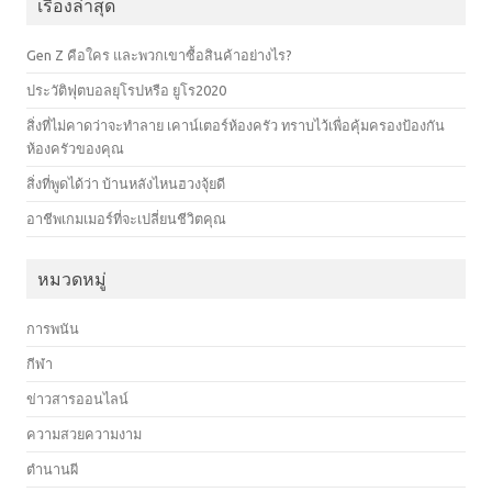
เรื่องล่าสุด
Gen Z คือใคร และพวกเขาซื้อสินค้าอย่างไร?
ประวัติฟุตบอลยุโรปหรือ ยูโร2020
สิ่งที่ไม่คาดว่าจะทำลาย เคาน์เตอร์ห้องครัว ทราบไว้เพื่อคุ้มครองป้องกัน
ห้องครัวของคุณ
สิ่งที่พูดได้ว่า บ้านหลังไหนฮวงจุ้ยดี
อาชีพเกมเมอร์ที่จะเปลี่ยนชีวิตคุณ
หมวดหมู่
การพนัน
กีฬา
ข่าวสารออนไลน์
ความสวยความงาม
ตำนานผี