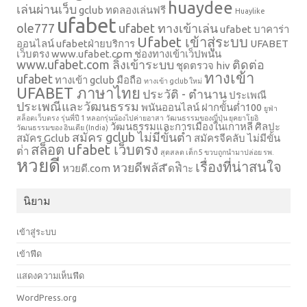
huaydee
เล่นผ่านเว็บ
gclub ทดลองเล่นฟรี
Huaylike
ufabet
ole777
ufabet ทางเข้าเล่น
ufabet บาคาร่า
Ufabet เข้าสู่ระบบ
ออนไลน์
ufabetฝ่ายบริการ
UFABET
เว็บตรง
www.ufabet.com ช่องทางเข้าเว็ปพนัน
www.ufabet.com ลิ้งเข้าระบบ
ติดต่อ
ชุดตรวจ hiv
ทางเข้า
ufabet
ทางเข้า gclub มือถือ
ทางเข้า gclub ใหม่
UFABET ภาษาไทย
ประวัติ - ตำนาน
ประเพณี
ประเพณีและวัฒนธรรม
พนันออนไลน์ ฝากขั้นต่ำ100
ยูฟ่า
สล็อตเว็บตรง
รุ่นพี่ปี 1 หลอกรุ่นน้องไปค่ายอาสา
วัฒนธรรมของญี่ปุ่น ยุคยาโยอิ
วัฒนธรรมและการเมืองในเกาหลี
ศิลปะ
วัฒนธรรมของ อินเดีย (India)
สมัคร gclub ไม่มีขั้นต่ำ
สมัคร Gclub
สมัครจีคลับ ไม่มีขั้น
สล็อต ufabet เว็บตรง
ต่ํา
สุดสลด เด็ก 5 ขวบถูกนำมาปล่อย รพ.
หวยดี
เรื่องที่น่าสนใจ
หวยดีพลัส
หวยดี.com
ีดฟิำะ
นิยาม
เข้าสู่ระบบ
เข้าฟีด
แสดงความเห็นฟีด
WordPress.org