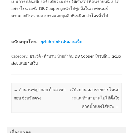
เป็นการปล้นเพียงครั้งเดียวในประวัติศาสตร์ที่คนร้ายหนีไปได้
อย่างไรนวลชื่อ DB Cooper ถูกนำไปพูดถึงในภาพยนตร์
มากมายถึงความเก่งกาจและบุคลิกที่เหนือกว่าโจรทั่วไป
สนับสนุนโดย.
gclub slot เล่นผ่านเว็บ
Category:
ประวัติ - ตำนาน
ป้ายกำกับ:
DB Cooper โจรปล้น
,
gclub
slot เล่นผ่านเว็บ
Post navigation
←
ตำนานพญากอบ ถ้ำเล เขา
เจ๊บัวบาน ออกรายการโหนก
กอบ จังหวัดตรัง
ระแส ท้าสาบานไม่ได้ตั้งใจ
สาดน้ำแกงใส่พระ
→
เรื่องล่าสุด