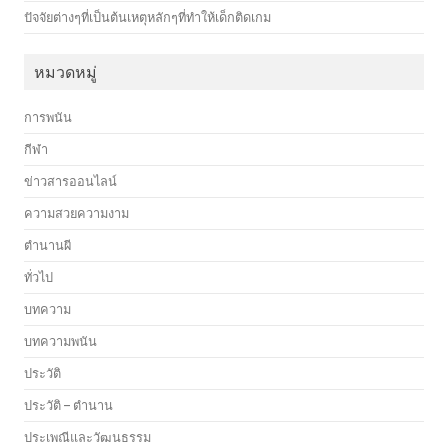
ปัจจัยต่างๆที่เป็นต้นเหตุหลักๆที่ทำให้เด็กติดเกม
หมวดหมู่
การพนัน
กีฬา
ข่าวสารออนไลน์
ความสวยความงาม
ตำนานผี
ทั่วไป
บทความ
บทความพนัน
ประวัติ
ประวัติ – ตำนาน
ประเพณีและวัฒนธรรม