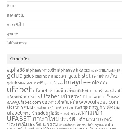
ศิลปะ
สังคมทั่วไป
สาระทั่วไป
สุขภาพ
ไม่มีหมวดหมู่
ป้ายกำกับ
alpha88
alpha88 ทางเข้า
alpha888
bk8
CEO ของ HOTELPLANNER
gclub
gclub slot เล่นผ่านเว็บ
gclub casinoทดลองเล่น
huaydee
ole777
gclub ทดลองเล่นฟรี
gclub เว็บตรง
ufabet
ufabet ทางเข้าเล่น
ufabet บาคาร่าออนไลน์
Ufabet เข้าสู่ระบบ
ufabetฝ่ายบริการ
UFABET เว็บตรง
www.ufabet.com
www.ufabet.com ช่องทางเข้าเว็ปพนัน
ลิ้งเข้าระบบ
ติดต่อ
ชุดตรวจ hiv
การเล่นการพนัน
กูกลิเอลโม มาร์โคนี
ทางเข้า
ufabet
ทางเข้า gclub มือถือ
ทางเข้า ufabet
UFABET ภาษาไทย
ประวัติ - ตำนาน
ประเพณี
ประเพณีและวัฒนธรรม
พนัน
ผ้าที่ดีที่ควรนำมาสวมใส่ในฤดูร้อน
ออนไลน์ ฝากขั้นต่ำ100
วัฒนธรรมและ