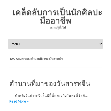
เคล็ดลับการเป็นนักศิลปะ
มืออาชีพ
ความรู้ทั่วไป
Skip to content
TAG ARCHIVES:
ตำนานที่มาของวันสารทจีน
ตำนานที่มาของวันสารทจีน
สำหรับวันสารทจีนในปีนี้นั้นตรงกับวันพุธที่ 2 เดื…
Read More »