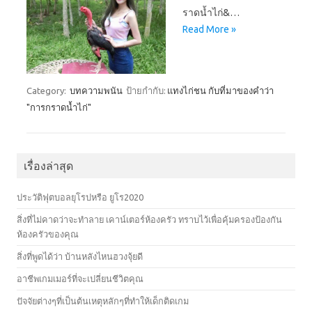
ราดน้ำไก่&…
Read More »
Category:
บทความพนัน
ป้ายกำกับ:
แทงไก่ชน กับที่มาของคำว่า
"การกราดน้ำไก่"
เรื่องล่าสุด
ประวัติฟุตบอลยุโรปหรือ ยูโร2020
สิ่งที่ไม่คาดว่าจะทำลาย เคาน์เตอร์ห้องครัว ทราบไว้เพื่อคุ้มครองป้องกัน
ห้องครัวของคุณ
สิ่งที่พูดได้ว่า บ้านหลังไหนฮวงจุ้ยดี
อาชีพเกมเมอร์ที่จะเปลี่ยนชีวิตคุณ
ปัจจัยต่างๆที่เป็นต้นเหตุหลักๆที่ทำให้เด็กติดเกม